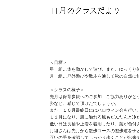
11月のクラスだより
＜目標＞
星 組…体を動かして遊び、また、ゆっくり
月 組…戸外遊びや散歩を通して秋の自然に
＜クラスの様子＞
先月は保育参観へのご参加、ご協力ありがと
姿など、感じて頂けたでしょうか。
また、１０月最終日にはハロウィン会も行い
１１月になり、肌に触れる風もだんだんと冷
低い日は長袖や上着を着用したり、葉が色付
月組さんは先月から散歩コースの遊歩道を子
互いの手を確認してしっかり歩くことが出来