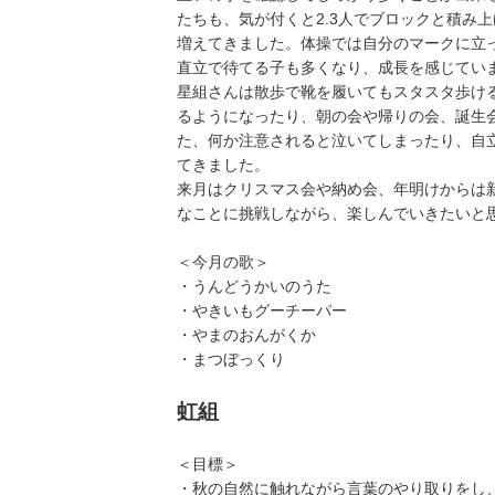
たちも、気が付くと2.3人でブロックと積み
増えてきました。体操では自分のマークに立
直立で待てる子も多くなり、成長を感じてい
星組さんは散歩で靴を履いてもスタスタ歩け
るようになったり、朝の会や帰りの会、誕生
た、何か注意されると泣いてしまったり、自
てきました。
来月はクリスマス会や納め会、年明けからは
なことに挑戦しながら、楽しんでいきたいと
＜今月の歌＞
・うんどうかいのうた
・やきいもグーチーパー
・やまのおんがくか
・まつぼっくり
虹組
＜目標＞
・秋の自然に触れながら言葉のやり取りをし