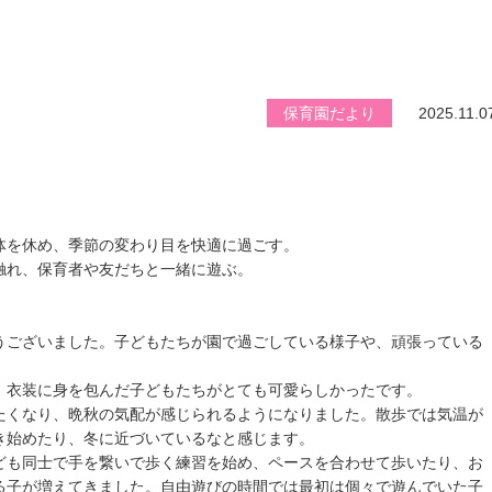
保育園だより
2025.11.0
体を休め、季節の変わり目を快適に過ごす。
触れ、保育者や友だちと一緒に遊ぶ。
うございました。子どもたちが園で過ごしている様子や、頑張っている
、衣装に身を包んだ子どもたちがとても可愛らしかったです。
たくなり、晩秋の気配が感じられるようになりました。散歩では気温が
き始めたり、冬に近づいているなと感じます。
ども同士で手を繋いで歩く練習を始め、ペースを合わせて歩いたり、お
る子が増えてきました。自由遊びの時間では最初は個々で遊んでいた子