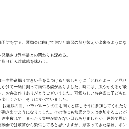
邪予防をする。運動会に向けて遊びと練習の切り替えが出来るようにな
を発展させ異年齢との関わりも深める。
て取り組み達成感を味わう。
は一生懸命掘り大きい芋を見つけると嬉しそうに「とれたよ～」と見せ
をかけて一緒に掘って頑張る姿がありました。時には、虫やかえるが飛
中、お弁当作りありがとうございました。可愛らしいお弁当に子どもた
ら楽しくおいしそうに食べていました。
が、お遊戯の曲、パラバルーンの曲を聞くと嬉しそうに参加してくれたり
が動き出すようになりました。その他にも幼児クラスは参加することが
。途中疲れてしまったり集中が続かない日もありましたが、戸外で思い
運動会では鼓笛から緊張してると思いますが、頑張ってきた楽器、ポン