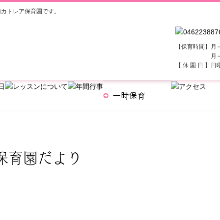
南カトレア保育園です。
【保育時間】月～土
月～金曜日 7
【 休 園 日 】
保育園だより