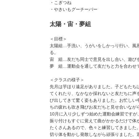
・こぎつね
・やきいもグーチーパー
太陽・宙・夢組
＜目標＞
太陽組…手洗い、うがいをしかっり行い、風
る。
宙 組…友だち同士で意見を出し合い、遊び
夢 組…運動会を通して友だちと力を合わせ
＜クラスの様子＞
先月は芋ほり遠足がありました。子どもたち
てくれたり、なかなか採れないと友だちに声
び出してきて驚く姿もありました。お忙しい
ちの疲れも吹き飛びお友だちと見せ合いなが
10月に入り少しずつ始めた運動会練習です
振り付けもすぐに覚えて曲がかかるだけで体
たくさんあるので、色々と練習してきました
切り体を動かし発散しながら頑張りました。