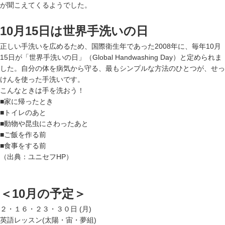
が聞こえてくるようでした。
10
月15日は世界手洗いの日
正しい手洗いを広めるため、国際衛生年であった2008年に、毎年10月
15日が「世界手洗いの日」（Global Handwashing Day）と定められま
した。自分の体を病気から守る、最もシンプルな方法のひとつが、せっ
けんを使った手洗いです。
こんなときは手を洗おう！
■家に帰ったとき
■トイレのあと
■動物や昆虫にさわったあと
■ご飯を作る前
■食事をする前
（出典：ユニセフHP）
＜10月の予定＞
２・１６・２３・３０日 (月)
英語レッスン(太陽・宙・夢組)