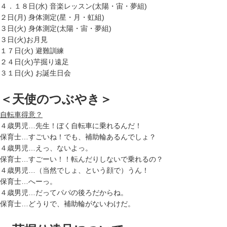
４．１８日(水) 音楽レッスン(太陽・宙・夢組)
２日(月) 身体測定(星・月・虹組)
３日(火) 身体測定(太陽・宙・夢組)
３日(火)お月見
１７日(火) 避難訓練
２４日(火)芋掘り遠足
３１日(火) お誕生日会
＜天使のつぶやき＞
自転車得意？
４歳男児…先生！ぼく自転車に乗れるんだ！
保育士…すごいね！でも、補助輪あるんでしょ？
４歳男児…えっ、ないよっ。
保育士…すごーい！！転んだりしないで乗れるの？
４歳男児…（当然でしょ、という顔で）うん！
保育士…へーっ。
４歳男児…だってパパの後ろだからね。
保育士…どうりで、補助輪がないわけだ。