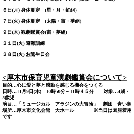
６日(月) 身体測定 (星・月・虹組)
７日(火) 身体測定 (太陽・宙・夢組)
９日(木) 観劇鑑賞会(宙・夢組)
２１日(火) 避難訓練
２８日(火) お誕生日会
<厚木市保育児童演劇鑑賞会について>
目的…心に愛と夢と感動を感じる機会をつくる
日時…11月9日(木) 10時50分～11時４５分 対象…4歳・
5歳児
演目…「ミュージカル アラジンの大冒険」 劇団 青い鳥
場所…厚木市文化会館 大ホール ※当日は園服着用
です