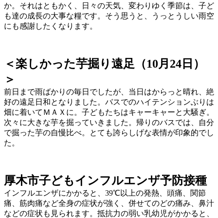
か。それはともかく、日々の天気、変わりゆく季節は、子ど
も達の成長の大事な糧です。そう思うと、うっとうしい雨空
にも感謝したくなります。
＜楽しかった芋掘り遠足（10月24日）
＞
前日まで雨ばかりの毎日でしたが、当日はからっと晴れ、絶
好の遠足日和となりました。バスでのハイテンションぶりは
畑に着いてＭＡＸに。子どもたちはキャーキャーと大騒ぎ。
次々に大きな芋を掘っていきました。帰りのバスでは、自分
で掘った芋の自慢比べ。とても誇らしげな表情が印象的でし
た。
厚木市子どもインフルエンザ予防接種
インフルエンザにかかると、39℃以上の発熱、頭痛、関節
痛、筋肉痛など全身の症状が強く、併せてのどの痛み、鼻汁
などの症状も見られます。抵抗力の弱い乳幼児がかかると、