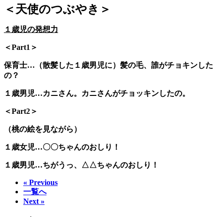
＜天使のつぶやき＞
１歳児の発想力
＜Part1＞
保育士…（散髪した１歳男児に）髪の毛、誰がチョキンした
の？
１歳男児…カニさん。カニさんがチョッキンしたの。
＜Part2＞
（桃の絵を見ながら）
１歳女児…〇〇ちゃんのおしり！
１歳男児…ちがうっ、△△ちゃんのおしり！
« Previous
一覧へ
Next »