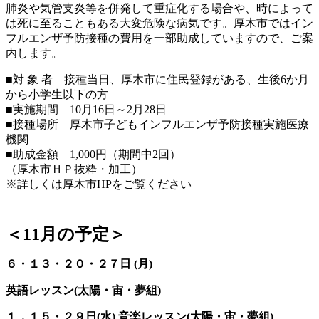
肺炎や気管支炎等を併発して重症化する場合や、時によって
は死に至ることもある大変危険な病気です。厚木市ではイン
フルエンザ予防接種の費用を一部助成していますので、ご案
内します。
■対 象 者 接種当日、厚木市に住民登録がある、生後6か月
から小学生以下の方
■実施期間 10月16日～2月28日
■接種場所 厚木市子どもインフルエンザ予防接種実施医療
機関
■助成金額 1,000円（期間中2回）
（厚木市ＨＰ抜粋・加工）
※詳しくは厚木市HPをご覧ください
＜11月の予定＞
６・１３・２０・２７日 (月)
英語レッスン(太陽・宙・夢組)
１．１５・２９日(水) 音楽レッスン(太陽・宙・夢組)